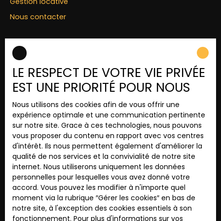
Gestion locative
Nous contacter
INFORMATIONS
LE RESPECT DE VOTRE VIE PRIVÉE
Nos honoraires
EST UNE PRIORITÉ POUR NOUS
Mentions légales
Nous utilisons des cookies afin de vous offrir une
Politique de confidentialité
expérience optimale et une communication pertinente
Plan du site
sur notre site. Grace à ces technologies, nous pouvons
vous proposer du contenu en rapport avec vos centres
Gérer les cookies
d'intérêt. Ils nous permettent également d'améliorer la
Propulsé par
qualité de nos services et la convivialité de notre site
internet. Nous utiliserons uniquement les données
personnelles pour lesquelles vous avez donné votre
accord. Vous pouvez les modifier à n'importe quel
moment via la rubrique ″Gérer les cookies″ en bas de
notre site, à l'exception des cookies essentiels à son
+33 2 35 19 75 00
fonctionnement. Pour plus d'informations sur vos