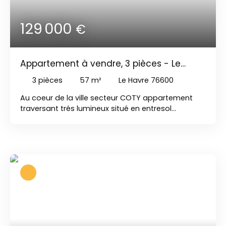
129 000
€
Appartement à vendre, 3 pièces - Le
Havre 76600
3
pièces
57
m²
Le Havre 76600
Au coeur de la ville secteur COTY appartement
traversant trés lumineux situé en entresol
entièrement rénové. Belles prestations Une
SAM/Séjour ; une cuisine ; deux chambres.
Rangements . Une cave . A découvrir !