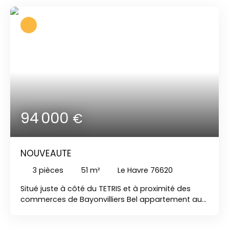
grande chambre et au premier étage deux
chambres , une salle d'eau et un second WC avec
accès par un escalier en bois Possibilité d'avoir
accès à un petit extérieur . Un futur beau projet à
terminer ! A saisir !
94 000
€
NOUVEAUTE
3
pièces
51
m²
Le Havre 76620
Situé juste à côté du TETRIS et à proximité des
commerces de Bayonvilliers Bel appartement au
2éme étage d'une copropriété calme et bien
entretenue. Un séjour très lumineux