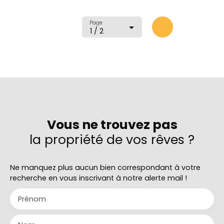
communiquant avec un grand balcon. Deux
chambres. Une salle-de-bains et un water-closet
séparé. Deux caves et possibilité de se garer en
Page
1 / 2
extérieur . Très beau produit ! A DECOUVRIR .
Vous ne trouvez pas
la propriété de vos rêves ?
Ne manquez plus aucun bien correspondant à votre
recherche en vous inscrivant à notre alerte mail !
Prénom