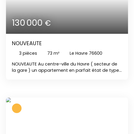
130 000
€
NOUVEAUTE
3
pièces
73
m²
Le Havre 76600
NOUVEAUTE Au centre-ville du Havre ( secteur de
la gare ) un appartement en parfait état de type
T3 situé dans une petite copropriété avec une
cave . Une entrée , un séjour/salon , une cuisine
aménagée et équipée . Deux chambres avec
placards . Une salle-de-douches et un water-
closet. Très faibles charges de fonctionnement !
Possibilité d'acquérir un garage en sus.