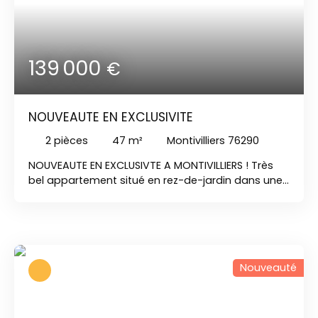
139 000
€
NOUVEAUTE EN EXCLUSIVITE
2
pièces
47
m²
Montivilliers 76290
NOUVEAUTE EN EXCLUSIVTE A MONTIVILLIERS ! Très
bel appartement situé en rez-de-jardin dans une
résidence sécurisée. Une entrée Une salle
principale communicante avec une grande
terrasse au milieu des pins Une cuisine ouverte
entièrement aménagée Une chambre Une salle-
de-douches et un water-closet. Une place de
Nouveauté
parking au sein de la résidence . Très faibles
charges de fonctionnement . TRES BEAU PRODUIT !