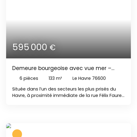
595 000
€
Demeure bourgeoise avec vue mer –
Quartier Félix Faure
6
pièces
133
m²
Le Havre 76600
Située dans l’un des secteurs les plus prisés du
Havre, à proximité immédiate de la rue Félix Faure
et de la mer, cette magnifique demeure
bourgeoise familiale séduit par son cachet, ses
beaux volumes et son environnement privilégié.
Derrière sa façade pleine de caractère, cette
maison offre une atmosphère chaleureuse et
authentique avec de très belles hauteurs sous