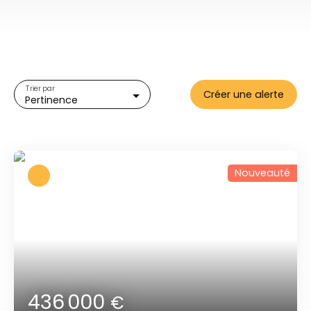
Type d'offre
Vente
Type de bien
Appartement
Localisation
Trier par
Créer une alerte
Pertinence
Budget max (€)
Surface min (m²)
Nouveauté
Rechercher
436 000
€