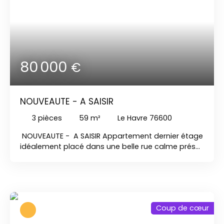
80 000
€
NOUVEAUTE - A SAISIR
3
pièces
59
m²
Le Havre 76600
NOUVEAUTE - A SAISIR Appartement dernier étage
idéalement placé dans une belle rue calme prés
de la gare du Havre. Copropriété sécurisée en très
bon état d'entretien. Une entrée Une SAM/séjour ;
une cuisine Deux chambres et une salle-de-
douches Une cave PRODUIT TRES ATTRACTIF !
Coup de cœur