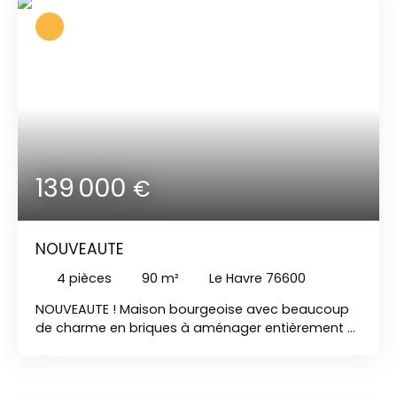
copropriété calme en très bon état d'entretien .
Idéal pour un couple ou investisseur !
139 000
€
NOUVEAUTE
4
pièces
90
m²
Le Havre 76600
NOUVEAUTE ! Maison bourgeoise avec beaucoup
de charme en briques à aménager entièrement à
l'intérieur. Vendue en l'état : avec projet de
réalisation au rez-de-chaussée d'une cuisine
ouverte sur un séjour , un WC , un débarras et une