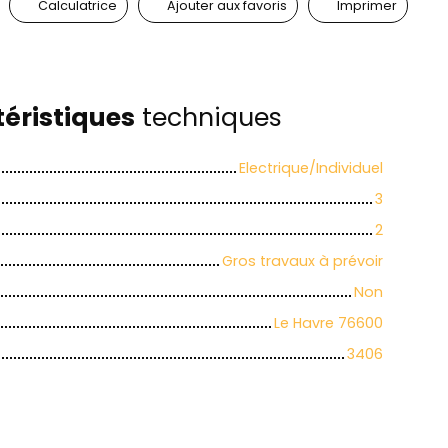
Calculatrice
Ajouter aux favoris
Imprimer
éristiques
techniques
Electrique/Individuel
3
2
Gros travaux à prévoir
Non
Le Havre 76600
3406