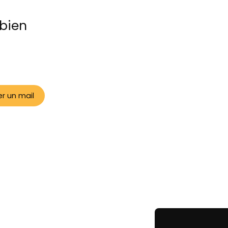
bien
r un mail