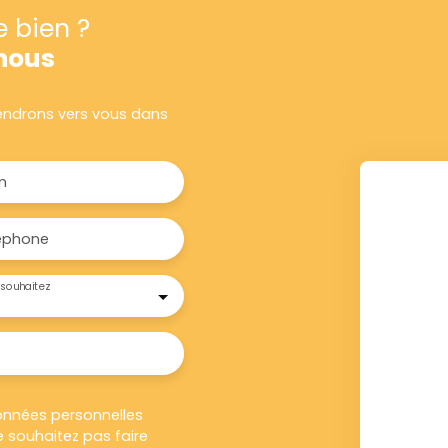
e bien ?
nous
viendrons vers vous dans
m
éphone
souhaitez
onnées personnelles
 souhaitez pas faire