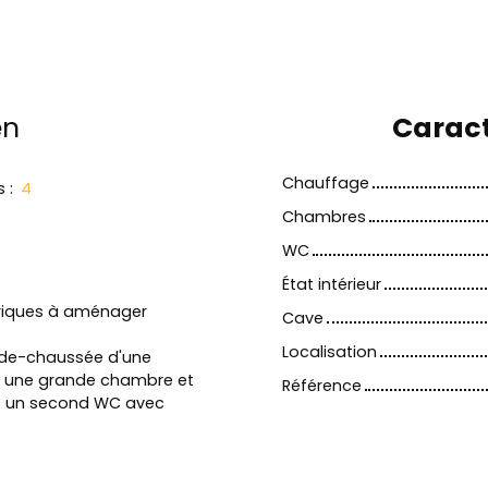
en
Caract
Chauffage
s
:
4
Chambres
WC
État intérieur
riques à aménager
Cave
Localisation
z-de-chaussée d'une
 et une grande chambre et
Référence
et un second WC avec