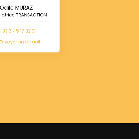
Odile MURAZ
iatrice TRANSACTION
+33 6 45 17 32 01
Envoyer un e-mail