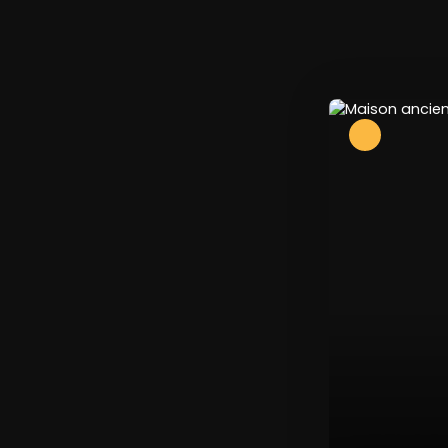
265 000
€