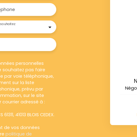
éphone
souhaitez
onnées personnelles
 souhaitez pas faire
e par voie téléphonique,
N
ent sur la liste
Négo
honique, prévu par
ommation, sur le site
 courrier adressé à :
S 61311, 41013 BLOIS CEDEX.
ent de vos données
tre
politique de