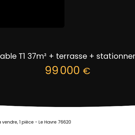
able T1 37m² + terrasse + stationn
99 000
€
vendre, 1 pièce - Le Havre 76620