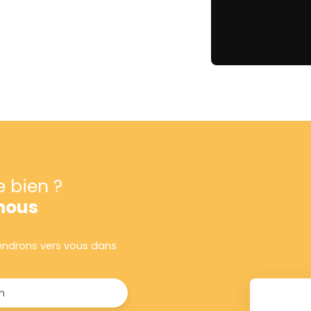
e bien ?
nous
viendrons vers vous dans
m