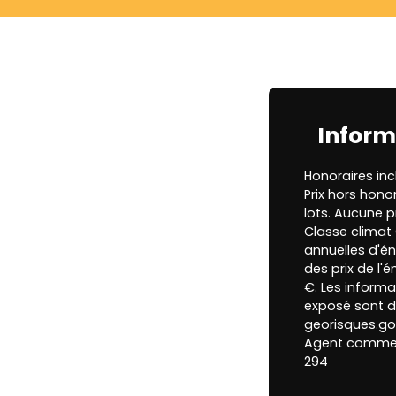
Inform
Honoraires inc
Prix hors hono
lots. Aucune p
Classe clima
annuelles d'én
des prix de l'é
€. Les informa
exposé sont di
georisques.gou
Agent commerci
294