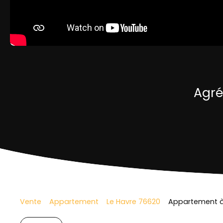
Agré
Vente
Appartement
Le Havre 76620
Appartement à 