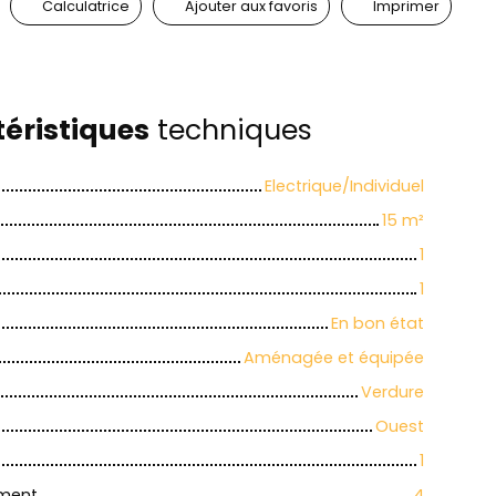
Calculatrice
Ajouter aux favoris
Imprimer
éristiques
techniques
Electrique/Individuel
15
m²
1
1
En bon état
Aménagée et équipée
Verdure
Ouest
1
iment
4