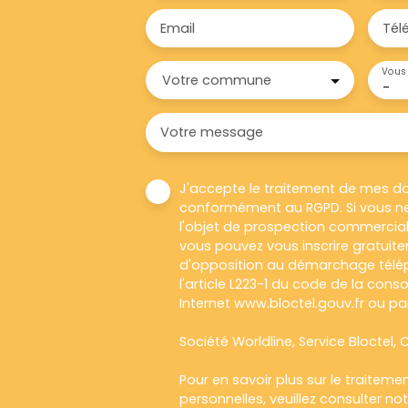
Email
Tél
Vous 
Votre commune
-
Votre message
J'accepte le traitement de mes d
conformément au RGPD. Si vous ne
l'objet de prospection commercial
vous pouvez vous inscrire gratuitem
d'opposition au démarchage télép
l'article L223-1 du code de la cons
Internet www.bloctel.gouv.fr ou par
Société Worldline, Service Bloctel, C
Pour en savoir plus sur le traitem
personnelles, veuillez consulter no