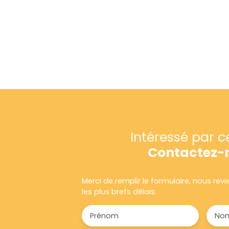
Intéressé par c
Contactez-
Merci de remplir le formulaire, nous re
les plus brefs délais.
Prénom
No