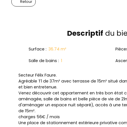
Retour
Descriptif
du bi
Surface
:
36.74
m²
Pièce
Salle de bains
:
1
Asce
Secteur Félix Faure.
Agréable T1 de 37m² avec terrasse de 15m² situé da
et bien entretenue.
Venez découvrir cet appartement en très bon état 
aménagée, salle de bains et belle pièce de vie de 21m
d'aménager un espace nuit séparé), accès à une terr
de 15m².
charges 56€ / mois
Une place de stationnement extérieure privative comp