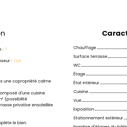
en
Caract
Chauffage
s
:
1
Surface terrasse
nseur
:
Oui
WC
Étage
ns une copropriété calme
État intérieur
Cuisine
composé d'une cuisine
² (possibilité
Vue
asse privative ensoleillée
Exposition
Stationnement extérieur
lète le bien.
Nombre d'étages du bât